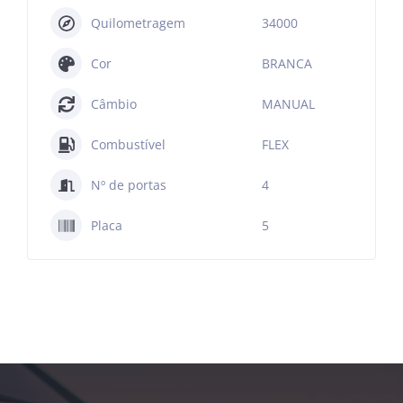
Quilometragem
34000
Cor
BRANCA
Câmbio
MANUAL
Combustível
FLEX
Nº de portas
4
Placa
5