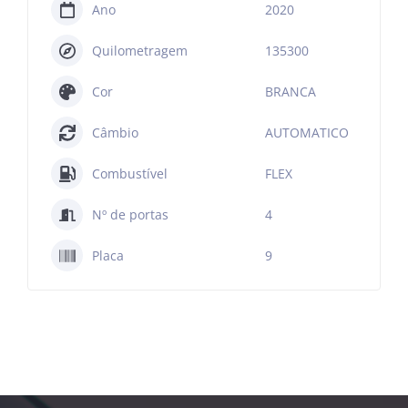
Ano
2020
Quilometragem
135300
Cor
BRANCA
Câmbio
AUTOMATICO
Combustível
FLEX
Nº de portas
4
Placa
9